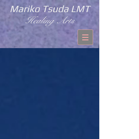
Mariko Tsuda LMT
Healing Arts