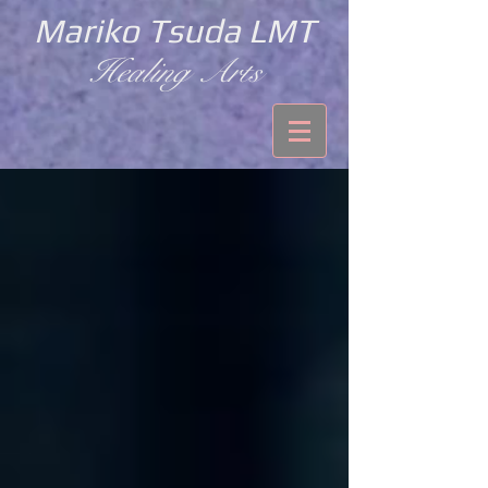
Mariko Tsuda LMT
Healing Arts