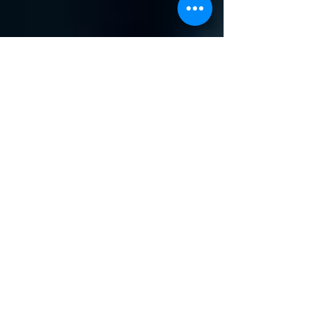
丑の日を前に Mindful eating
憧れのうなぎを食べた。 帰国以来、夏のう
なぎの看板を見るたびに惹かれていたが、健