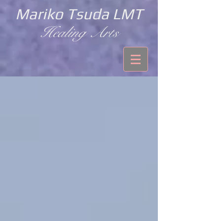
Mariko Tsuda LMT
Healing Arts