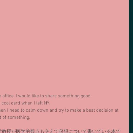
 office, I would like to share something good.
cool card when I left NY.
en I need to calm down and try to make a best decision at 
ut of something.
学教授が医学的観点も交えて瞑想について書いている本で