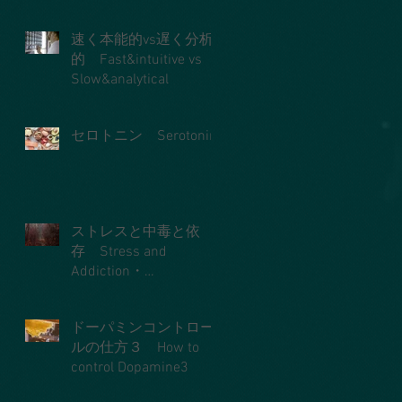
速く本能的vs遅く分析
的 Fast&intuitive vs
Slow&analytical
セロトニン Serotonin
ストレスと中毒と依
存 Stress and
Addiction・
dependence
ドーパミンコントロー
ルの仕方３ How to
control Dopamine3