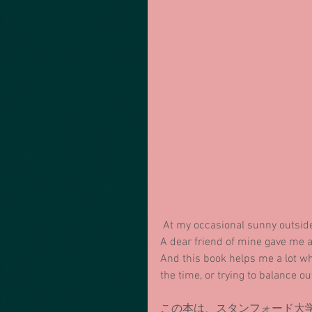
 At my occasional sunny outside
A dear friend of mine gave me a 
And this book helps me a lot wh
the time, or trying to balance o
この本は、スタンフォード大