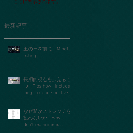
ここに表示されます。
最新記事
丑の日を前に Mindful
eating
長期的視点を加えるこ
つ Tips how I include
long term perspective
なぜ私がストレッチを
勧めないか why I
don't recommend
stretches