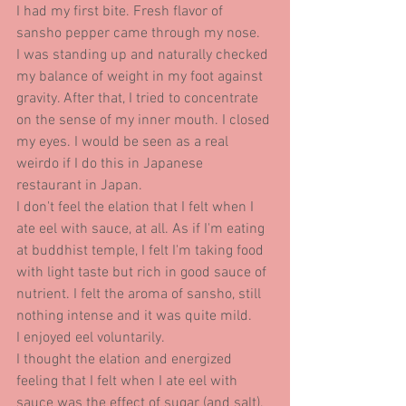
I had my first bite. Fresh flavor of 
sansho pepper came through my nose.
I was standing up and naturally checked 
my balance of weight in my foot against 
gravity. After that, I tried to concentrate 
on the sense of my inner mouth. I closed 
my eyes. I would be seen as a real 
weirdo if I do this in Japanese 
restaurant in Japan.
I don't feel the elation that I felt when I 
ate eel with sauce, at all. As if I'm eating 
at buddhist temple, I felt I'm taking food 
with light taste but rich in good sauce of 
nutrient. I felt the aroma of sansho, still 
nothing intense and it was quite mild.
I enjoyed eel voluntarily.
I thought the elation and energized 
feeling that I felt when I ate eel with 
sauce was the effect of sugar (and salt), 