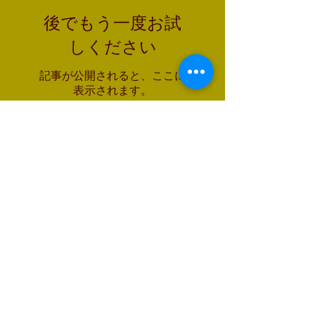
後でもう一度お試
しください
記事が公開されると、ここに
表示されます。
最新記事
丑の日を前に Mindful eating
長期的視点を加えるこつ Tips
how I include long term perspective