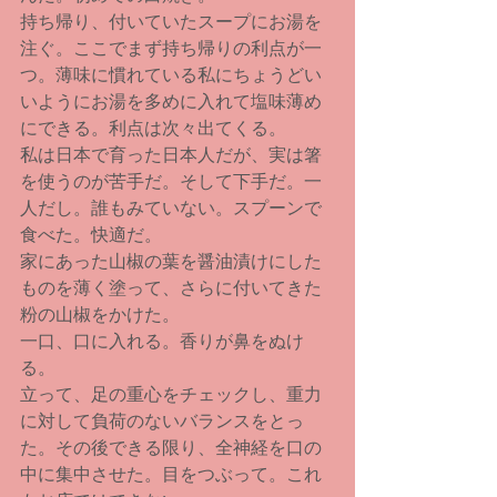
持ち帰り、付いていたスープにお湯を
注ぐ。ここでまず持ち帰りの利点が一
つ。薄味に慣れている私にちょうどい
いようにお湯を多めに入れて塩味薄め
にできる。利点は次々出てくる。
私は日本で育った日本人だが、実は箸
を使うのが苦手だ。そして下手だ。一
人だし。誰もみていない。スプーンで
食べた。快適だ。
家にあった山椒の葉を醤油漬けにした
ものを薄く塗って、さらに付いてきた
粉の山椒をかけた。
一口、口に入れる。香りが鼻をぬけ
る。
立って、足の重心をチェックし、重力
に対して負荷のないバランスをとっ
た。その後できる限り、全神経を口の
中に集中させた。目をつぶって。これ