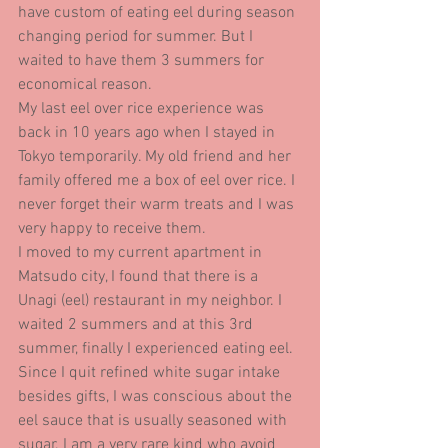
have custom of eating eel during season 
changing period for summer. But I 
waited to have them 3 summers for 
economical reason.
My last eel over rice experience was 
back in 10 years ago when I stayed in 
Tokyo temporarily. My old friend and her 
family offered me a box of eel over rice. I 
never forget their warm treats and I was 
very happy to receive them.
I moved to my current apartment in 
Matsudo city, I found that there is a 
Unagi (eel) restaurant in my neighbor. I 
waited 2 summers and at this 3rd 
summer, finally I experienced eating eel.
Since I quit refined white sugar intake 
besides gifts, I was conscious about the 
eel sauce that is usually seasoned with 
sugar. I am a very rare kind who avoid 