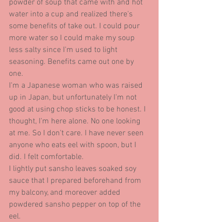
powder of soup that came with and hot 
water into a cup and realized there's 
some benefits of take out. I could pour 
more water so I could make my soup 
less salty since I'm used to light 
seasoning. Benefits came out one by 
one.
I'm a Japanese woman who was raised 
up in Japan, but unfortunately I'm not 
good at using chop sticks to be honest. I 
thought, I'm here alone. No one looking 
at me. So I don't care. I have never seen 
anyone who eats eel with spoon, but I 
did. I felt comfortable.
I lightly put sansho leaves soaked soy 
sauce that I prepared beforehand from 
my balcony, and moreover added 
powdered sansho pepper on top of the 
eel.