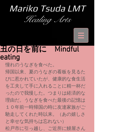
Mariko Tsuda LMT
Healing Arts
丑の日を前に Mindful
eating
憧れのうなぎを食べた。
帰国以来、夏のうなぎの看板を見るた
びに惹かれていたが、健康的な食生活
を工夫して手に入れることに精一杯だ
ったので我慢した。つまりは経済的な
理由だ。うなぎを食べた最後の記憶は
１０年前一時帰国の時に友達家族がご
馳走してくれた時以来。（あの嬉しさ
と幸せな気持ちは忘れない）
松戸市に引っ越し、ご近所に鰻屋さん